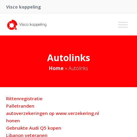
Visco koppeling
Autolinks
Home
»
Autolinks
Rittenregistratie
Palletranden
autoverzekeringen op www.verzekering.nl
honen
Gebruikte Audi Q5 kopen
Libanon veteranen