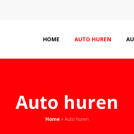
HOME
AUTO HUREN
AU
LAATSTE NIEUWS
Auto huren
Home
»
Auto huren